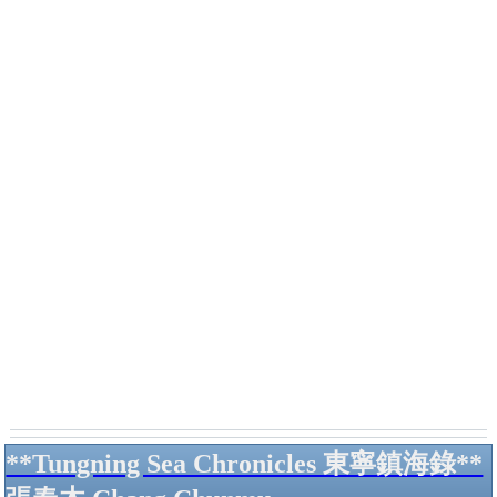
**Tungning Sea Chronicles 東寧鎮海錄**