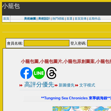
小籠包
首頁
美術繪圖
|
美術設計
|
熱門標籤
|
首選
|
首頁宣傳
|
近期作品
會員名稱:
登入密碼:
小籠包圖,小籠包圖片,小籠包原創圖案,小籠包
高評分優先
新圖優先
文字模式
**Tungning Sea Chronicles 東寧鎮海錄*