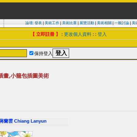
論壇
:
發表
|
美術工作
|
美術比賽
|
展覽活動
|
美術相關
|
一般討論
|
美
【 立即註冊 】
:
更改個人資料
: :
登入
保持登入
插畫,小籠包插圖美術
*蔣蘭雲 Chiang Lanyun