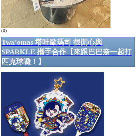
(0)
Twa’omas 塔哇歐瑪司 很開心與
SPARKLE 攜手合作【來跟巴巴奈一起打
匹克球囉！】