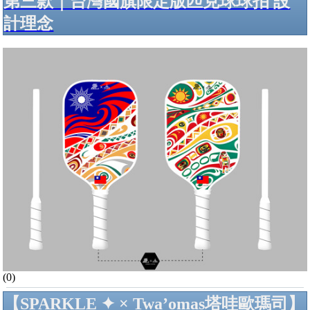
第三款｜台灣國旗限定版匹克球球拍 設
計理念
(0)
【SPARKLE ✦ × Twa’omas塔哇歐瑪司】