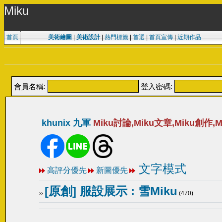
Miku
首頁
美術繪圖
|
美術設計
|
熱門標籤
|
首選
|
首頁宣傳
|
近期作品
會員名稱:
登入密碼:
khunix 九軍
Miku討論,Miku文章,Miku創作,M
文字模式
高評分優先
新圖優先
[原創] 服設展示 : 雪Miku
››
(470)