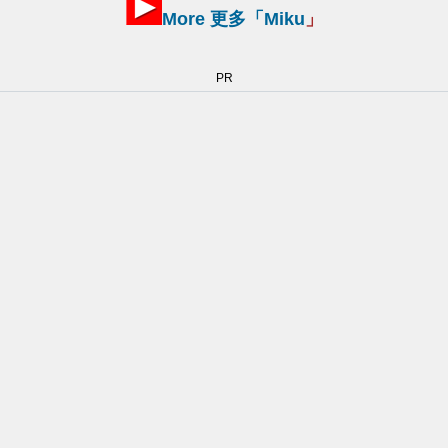
More 更多「
Miku
」
PR