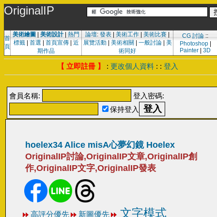
OriginalIP
美術繪圖
|
美術設計
|
熱門
論壇
:
發表
|
美術工作
|
美術比賽
|
CG 討論
::
首
標籤
|
首選
|
首頁宣傳
|
近
展覽活動
|
美術相關
|
一般討論
|
美
Photoshop
|
頁
Painter
|
3D
期作品
術同好
【 立即註冊 】
:
更改個人資料
: :
登入
會員名稱:
登入密碼:
保持登入
hoelex34 Alice misA心夢幻鏡 Hoelex
OriginalIP討論,OriginalIP文章,OriginalIP創
作,OriginalIP文字,OriginalIP發表
文字模式
高評分優先
新圖優先