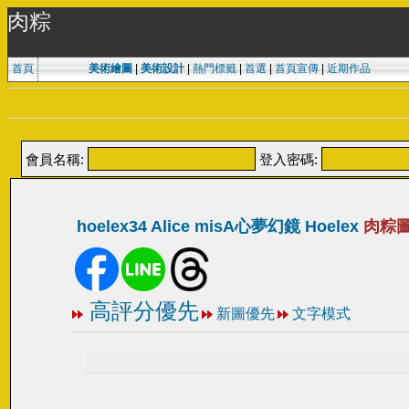
肉粽
首頁
美術繪圖
|
美術設計
|
熱門標籤
|
首選
|
首頁宣傳
|
近期作品
會員名稱:
登入密碼:
hoelex34 Alice misA心夢幻鏡 Hoelex
肉粽圖
高評分優先
新圖優先
文字模式