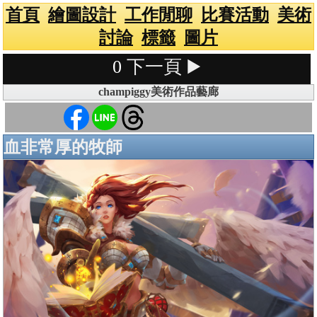
首頁
繪圖設計
工作閒聊
比賽活動
美術
討論
標籤
圖片
0
下一頁 ▶️
champiggy美術作品藝廊
血非常厚的牧師