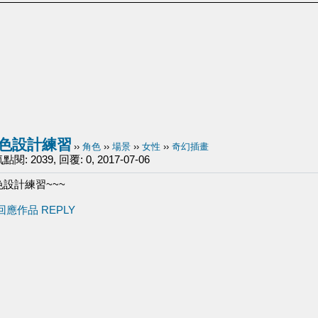
色設計練習
››
角色
››
場景
››
女性
››
奇幻插畫
閱: 2039, 回覆: 0, 2017-07-06
色設計練習~~~
 回應作品 REPLY