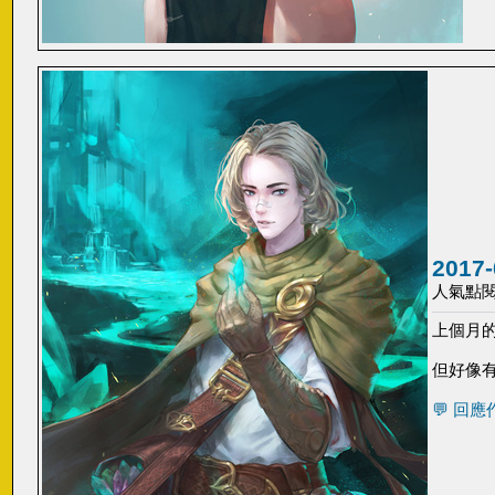
2017-
人氣點閱: 1
上個月的
但好像有
💬 回應