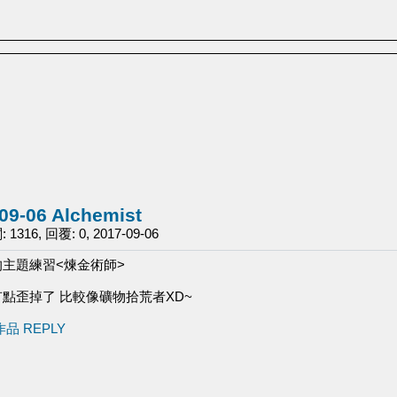
09-06 Alchemist
316, 回覆: 0, 2017-09-06
主題練習<煉金術師>
點歪掉了 比較像礦物拾荒者XD~
作品 REPLY