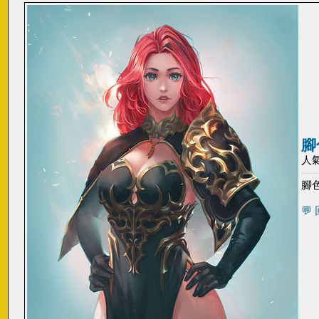
腳
人氣點
腳
💬