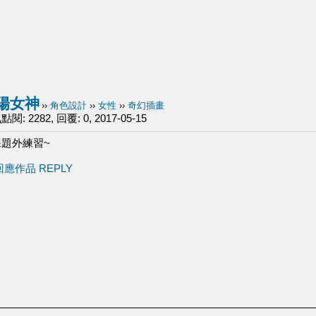
陽女神
››
角色設計
››
女性
››
奇幻插畫
閱: 2282, 回覆: 0, 2017-05-15
課題外練習~
 回應作品 REPLY