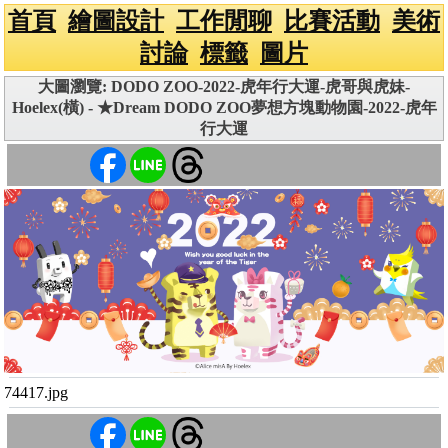
首頁
繪圖設計
工作閒聊
比賽活動
美術
討論
標籤
圖片
大圖瀏覽: DODO ZOO-2022-虎年行大運-虎哥與虎妹-
Hoelex(橫) - ★Dream DODO ZOO夢想方塊動物園-2022-虎年
行大運
74417.jpg