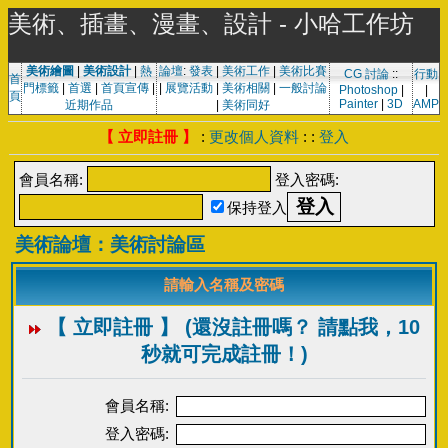
美術、插畫、漫畫、設計 - 小哈工作坊
美術繪圖
|
美術設計
|
熱
論壇
:
發表
|
美術工作
|
美術比賽
CG 討論
::
行動
首
門標籤
|
首選
|
首頁宣傳
|
|
展覽活動
|
美術相關
|
一般討論
Photoshop
|
|
頁
Painter
|
3D
AMP
近期作品
|
美術同好
【 立即註冊 】
:
更改個人資料
: :
登入
會員名稱:
登入密碼:
保持登入
美術論壇：美術討論區
請輸入名稱及密碼
【 立即註冊 】 (還沒註冊嗎？ 請點我，10
秒就可完成註冊！)
會員名稱:
登入密碼: