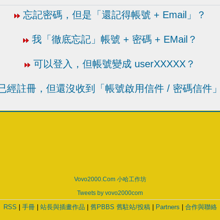
忘記密碼，但是「還記得帳號 + Email」？
我「徹底忘記」帳號 + 密碼 + EMail？
可以登入，但帳號變成 userXXXXX？
已經註冊，但還沒收到「帳號啟用信件 / 密碼信件
Vovo2000.Com 小哈工作坊
Tweets by vovo2000com
RSS
|
手冊
|
站長與插畫作品
|
舊PBBS
舊駐站/投稿
|
Partners
|
合作與聯絡