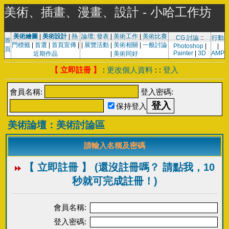
美術、插畫、漫畫、設計 - 小哈工作坊
美術繪圖
|
美術設計
|
熱
論壇
:
發表
|
美術工作
|
美術比賽
CG 討論
::
行動
首
門標籤
|
首選
|
首頁宣傳
|
|
展覽活動
|
美術相關
|
一般討論
Photoshop
|
|
頁
Painter
|
3D
AMP
近期作品
|
美術同好
【 立即註冊 】
:
更改個人資料
: :
登入
會員名稱:
登入密碼:
保持登入
美術論壇：美術討論區
請輸入名稱及密碼
【 立即註冊 】 (還沒註冊嗎？ 請點我，10
秒就可完成註冊！)
會員名稱:
登入密碼: