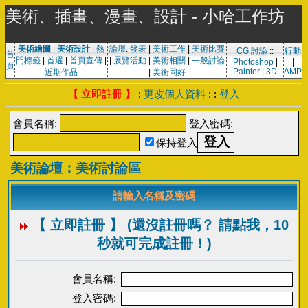
美術、插畫、漫畫、設計 - 小哈工作坊
美術繪圖
|
美術設計
|
熱
論壇
:
發表
|
美術工作
|
美術比賽
CG 討論
::
行動
首
門標籤
|
首選
|
首頁宣傳
|
|
展覽活動
|
美術相關
|
一般討論
Photoshop
|
|
頁
Painter
|
3D
AMP
近期作品
|
美術同好
【 立即註冊 】
:
更改個人資料
: :
登入
會員名稱:
登入密碼:
保持登入
美術論壇：美術討論區
請輸入名稱及密碼
【 立即註冊 】 (還沒註冊嗎？ 請點我，10
秒就可完成註冊！)
會員名稱:
登入密碼: