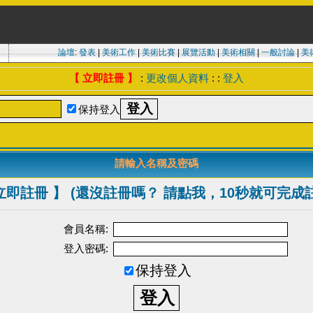
論壇
:
發表
|
美術工作
|
美術比賽
|
展覽活動
|
美術相關
|
一般討論
|
美
【 立即註冊 】
:
更改個人資料
: :
登入
保持登入
請輸入名稱及密碼
立即註冊 】 (還沒註冊嗎？ 請點我，10秒就可完成
會員名稱:
登入密碼:
保持登入