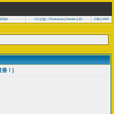
術同好
CG 討論
::
Photoshop
|
Painter
|
3D
行動
|
AMP
註冊！)