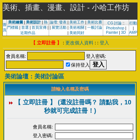
美術、插畫、漫畫、設計 - 小哈工作坊
美術繪圖
|
美術設計
|
熱
論壇
:
發表
|
美術工作
|
美術比賽
CG 討論
::
行動
首
門標籤
|
首選
|
首頁宣傳
|
|
展覽活動
|
美術相關
|
一般討論
Photoshop
|
|
頁
Painter
|
3D
AMP
近期作品
|
美術同好
【 立即註冊 】
:
更改個人資料
: :
登入
會員名稱:
登入密碼:
保持登入
美術論壇：美術討論區
請輸入名稱及密碼
【 立即註冊 】 (還沒註冊嗎？ 請點我，10
秒就可完成註冊！)
會員名稱:
登入密碼: