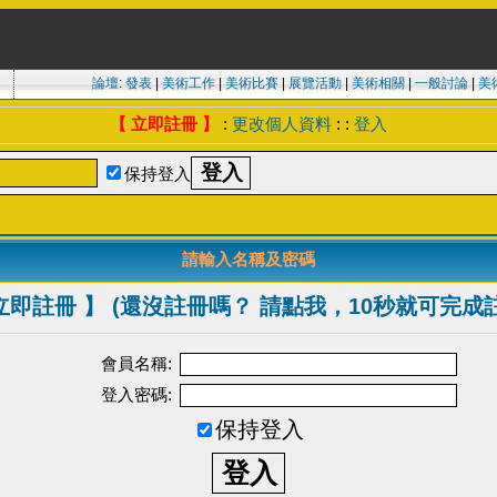
論壇
:
發表
|
美術工作
|
美術比賽
|
展覽活動
|
美術相關
|
一般討論
|
美
【 立即註冊 】
:
更改個人資料
: :
登入
保持登入
請輸入名稱及密碼
立即註冊 】 (還沒註冊嗎？ 請點我，10秒就可完成
會員名稱:
登入密碼:
保持登入