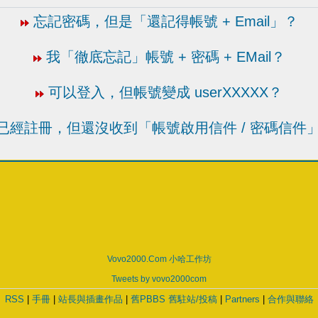
忘記密碼，但是「還記得帳號 + Email」？
我「徹底忘記」帳號 + 密碼 + EMail？
可以登入，但帳號變成 userXXXXX？
已經註冊，但還沒收到「帳號啟用信件 / 密碼信件
Vovo2000.Com 小哈工作坊
Tweets by vovo2000com
RSS
|
手冊
|
站長與插畫作品
|
舊PBBS
舊駐站/投稿
|
Partners
|
合作與聯絡