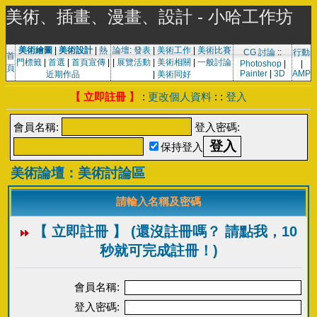
美術、插畫、漫畫、設計 - 小哈工作坊
美術繪圖
|
美術設計
|
熱
論壇
:
發表
|
美術工作
|
美術比賽
CG 討論
::
行動
首
門標籤
|
首選
|
首頁宣傳
|
|
展覽活動
|
美術相關
|
一般討論
Photoshop
|
|
頁
Painter
|
3D
AMP
近期作品
|
美術同好
【 立即註冊 】
:
更改個人資料
: :
登入
會員名稱:
登入密碼:
保持登入
美術論壇：美術討論區
請輸入名稱及密碼
【 立即註冊 】 (還沒註冊嗎？ 請點我，10
秒就可完成註冊！)
會員名稱:
登入密碼: