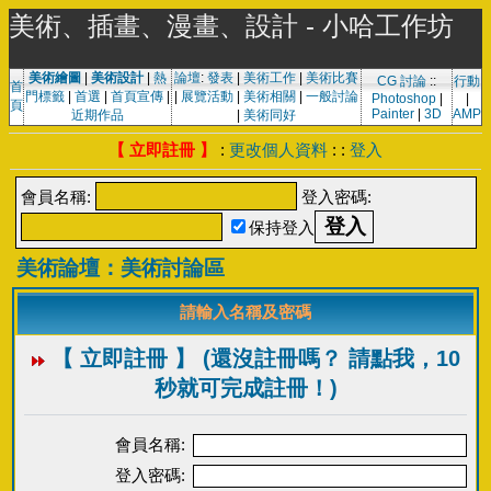
美術、插畫、漫畫、設計 - 小哈工作坊
美術繪圖
|
美術設計
|
熱
論壇
:
發表
|
美術工作
|
美術比賽
CG 討論
::
行動
首
門標籤
|
首選
|
首頁宣傳
|
|
展覽活動
|
美術相關
|
一般討論
Photoshop
|
|
頁
Painter
|
3D
AMP
近期作品
|
美術同好
【 立即註冊 】
:
更改個人資料
: :
登入
會員名稱:
登入密碼:
保持登入
美術論壇：美術討論區
請輸入名稱及密碼
【 立即註冊 】 (還沒註冊嗎？ 請點我，10
秒就可完成註冊！)
會員名稱:
登入密碼: