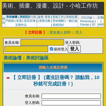
美術、插畫、漫畫、設計 - 小哈工作坊
美術繪圖
|
美術設計
|
熱
論壇
:
發表
|
美術工作
|
美術比賽
CG 討論
::
行動
首
門標籤
|
首選
|
首頁宣傳
|
|
展覽活動
|
美術相關
|
一般討論
Photoshop
|
|
頁
Painter
|
3D
AMP
近期作品
|
美術同好
【 立即註冊 】
:
更改個人資料
: :
登入
會員名稱:
登入密碼:
保持登入
美術論壇：美術討論區
請輸入名稱及密碼
【 立即註冊 】 (還沒註冊嗎？ 請點我，10
秒就可完成註冊！)
會員名稱:
登入密碼: