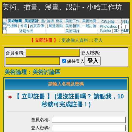
美術、插畫、漫畫、設計 - 小哈工作坊
美術繪圖
|
美術設計
|
熱
論壇
:
發表
|
美術工作
|
美術比賽
CG 討論
::
行動
首
門標籤
|
首選
|
首頁宣傳
|
|
展覽活動
|
美術相關
|
一般討論
Photoshop
|
|
頁
Painter
|
3D
AMP
近期作品
|
美術同好
【 立即註冊 】
:
更改個人資料
: :
登入
會員名稱:
登入密碼:
保持登入
美術論壇：美術討論區
請輸入名稱及密碼
【 立即註冊 】 (還沒註冊嗎？ 請點我，10
秒就可完成註冊！)
會員名稱:
登入密碼: