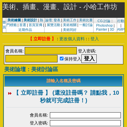
美術、插畫、漫畫、設計 - 小哈工作坊
美術繪圖
|
美術設計
|
熱
論壇
:
發表
|
美術工作
|
美術比賽
CG 討論
::
行動
首
門標籤
|
首選
|
首頁宣傳
|
|
展覽活動
|
美術相關
|
一般討論
Photoshop
|
|
頁
Painter
|
3D
AMP
近期作品
|
美術同好
【 立即註冊 】
:
更改個人資料
: :
登入
會員名稱:
登入密碼:
保持登入
美術論壇：美術討論區
請輸入名稱及密碼
【 立即註冊 】 (還沒註冊嗎？ 請點我，10
秒就可完成註冊！)
會員名稱:
登入密碼: