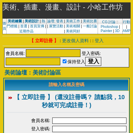
美術、插畫、漫畫、設計 - 小哈工作坊
美術繪圖
|
美術設計
|
熱
論壇
:
發表
|
美術工作
|
美術比賽
CG 討論
::
行動
首
門標籤
|
首選
|
首頁宣傳
|
|
展覽活動
|
美術相關
|
一般討論
Photoshop
|
|
頁
Painter
|
3D
AMP
近期作品
|
美術同好
【 立即註冊 】
:
更改個人資料
: :
登入
會員名稱:
登入密碼:
保持登入
美術論壇：美術討論區
請輸入名稱及密碼
【 立即註冊 】 (還沒註冊嗎？ 請點我，10
秒就可完成註冊！)
會員名稱:
登入密碼: