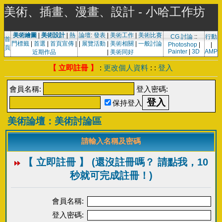
美術、插畫、漫畫、設計 - 小哈工作坊
美術繪圖
|
美術設計
|
熱
論壇
:
發表
|
美術工作
|
美術比賽
CG 討論
::
行動
首
門標籤
|
首選
|
首頁宣傳
|
|
展覽活動
|
美術相關
|
一般討論
Photoshop
|
|
頁
Painter
|
3D
AMP
近期作品
|
美術同好
【 立即註冊 】
:
更改個人資料
: :
登入
會員名稱:
登入密碼:
保持登入
美術論壇：美術討論區
請輸入名稱及密碼
【 立即註冊 】 (還沒註冊嗎？ 請點我，10
秒就可完成註冊！)
會員名稱:
登入密碼: